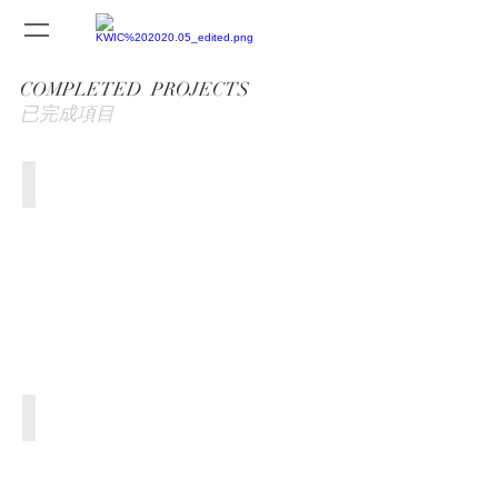
COMPLETED PROJECTS
已完成項目
Four Points By Sheraton Yiyang Hotel
湖
南
益
陽
寶
基
福
朋
喜
來
登
Batam Marriott Indonesia
印
尼
巴
淡